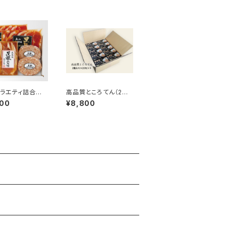
ラエティ詰合せ
高品質ところてん（2個
-3278］
入り×20セット）[TK-0
400
¥8,800
1]