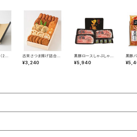
（2個
古来さつま揚げ詰合せ
黒豚ロースしゃぶしゃぶ
黒豚バ
化粧箱入
［あ-BH3］
セット［NNF-3230］
［NNF
¥3,240
¥5,940
¥5,