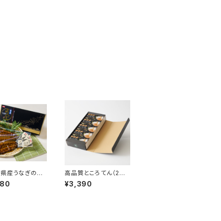
島県産うなぎの蒲
高品質ところてん（2個
セット [UNG-2]
入り×5セット）化粧箱入
980
¥3,390
り[TK-03]