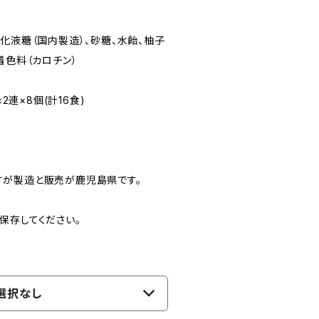
化液糖（国内製造）、砂糖、水飴、柚子
着色料（カロチン）
×2連×8個(計16食)
すが製造と販売が鹿児島県です。
保存してください。
選択なし