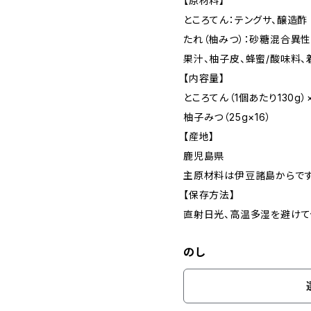
【原材料】
ところてん：テングサ、醸造酢
たれ（柚みつ）：砂糖混合異性
果汁、柚子皮、蜂蜜/酸味料、
【内容量】
ところてん（1個あたり130g）
柚子みつ（25g×16）
【産地】
鹿児島県
主原材料は伊豆諸島からで
【保存方法】
直射日光、高温多湿を避けて
のし