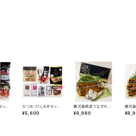
セット
かつおづくし8点セット
鹿児島県産うなぎの蒲
鹿児
[KTO-02]
焼 2尾セット [UNG-1]
焼 3尾
¥5,600
¥6,980
¥8,