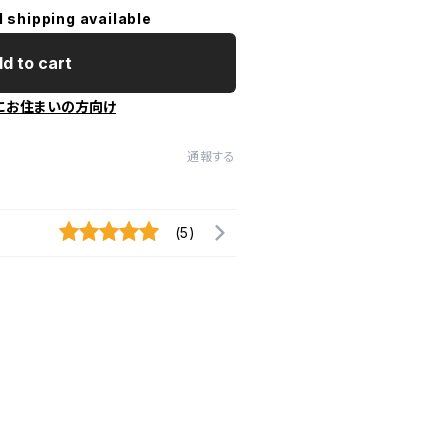
l shipping available
d to cart
にお住まいの方向け
通報する
(5)