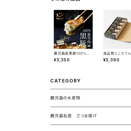
鹿児島産黒豚100%餃
高品質ところてん
子 [G-02]
入り×5セット）
¥3,350
¥3,390
り[TK-03]
CATEGORY
鹿児島の水産物
鹿児島名産 さつま揚げ