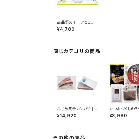
高品質スイーツところ
てん 柚みつ（16個入り）
¥4,780
[PK-2]
同じカテゴリの商品
ねじめ黄金カンパチ [B
かつおづくし6点
-08]
[KTO-01]
¥14,920
¥3,980
その他の商品