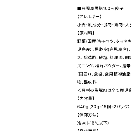
■鹿児島黒豚100％餃子
【アレルギー】
小麦・乳成分・豚肉・鶏肉・大
【原材料】
野菜(国産(キャベツ､タマネギ
児島産）、黒豚脂(鹿児島産)
ス､醸造酢､砂糖､料理酒､
ズニング、椎茸パウダー､唐辛子
(国産))、食塩、食用植物油
物、酸味料
＜具材の黒豚肉は全て鹿児
【内容量】
640g（20g×16個×2パック）
【保存方法】
冷凍（-18℃以下）