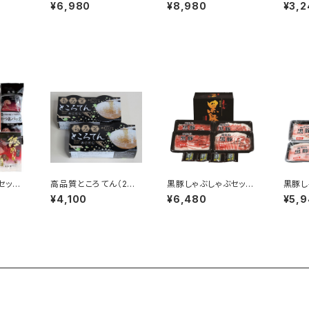
焼 2尾セット [UNG-1]
焼 3尾セット [UNG-2]
［あ-B
¥6,980
¥8,980
¥3,2
セット
高品質ところてん（2個
黒豚しゃぶしゃぶセット
黒豚し
入り×8セット）
［NNF-3231］
［NNF
¥4,100
¥6,480
¥5,