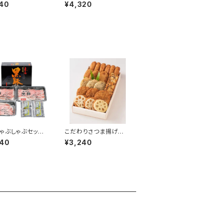
H3］
［と-K05N］
40
¥4,320
ゃぶしゃぶセット
こだわりさつま揚げ詰
-3453］
合せ［さ-605］
940
¥3,240