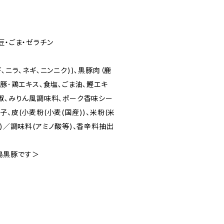
豆・ごま・ゼラチン
､ニラ､ネギ､ニンニク))､黒豚肉（鹿
､豚･鶏エキス､食塩､ごま油､鰹エキ
胡椒､みりん風調味料､ポーク香味シー
、皮(小麦粉(小麦(国産))、米粉(米
脂)／調味料(アミノ酸等)、香辛料抽出
島黒豚です＞